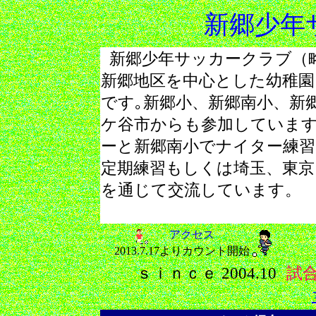
新郷少年
新郷少年サッカークラブ（
新郷地区を中心とした幼稚
です｡新郷小、新郷南小、新
ケ谷市からも参加しています
ーと新郷南小でナイター練習
定期練習もしくは埼玉、東京
を通じて交流しています。
協会、川口市サッカー協会、
2013.7.17よりカウント開始
ｓｉｎｃｅ 2004.10
試