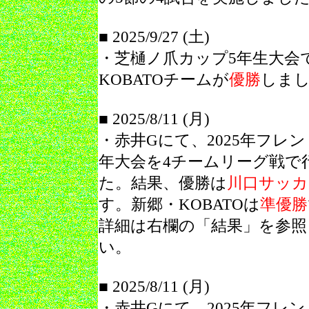
■
2025/9/27 (土)
・芝樋ノ爪カップ5年生大会
KOBATOチームが
優勝
しま
■ 2025/8/11 (月)
・
赤井Gにて、2025年フレ
年大会を4チームリーグ戦で
た。結果、優勝は
川口サッカ
す。新郷・KOBATOは
準優勝
詳細は右欄の「結果」を参照
い。
■ 2025/8/11 (月)
・赤井Gにて、2025年フレ