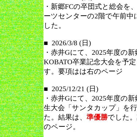
・新郷FCの卒団式と総会を
ーツセンターの2階で午前中
した。
■ 2026/3/8 (日)
・赤井Gにて、2025年度の新
KOBATO卒業記念大会を予
す。要項はは右のページ
■ 2025/12/21 (日)
・赤井Gにて、2025年度の新
生大会「サンタカップ」を
た。
結果は、
準優勝
でした。
のページ。