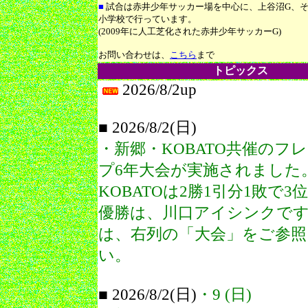
■
試合は赤井少年サッカー場を中心に、上谷沼G、
小学校で行っています。
(2009年に人工芝化された赤井少年サッカーG)
お問い合わせは、
こちら
まで
トピックス
2026/8/2up
■ 2026/8/2
(日)
・新郷・KOBATO共催のフ
プ6年大会が実施されました
KOBATOは2勝1引分1敗で3
優勝は、川口アイシンクで
は、右列の「大会」をご参照
い。
■ 2026/8/2
(日)
・9 (日)